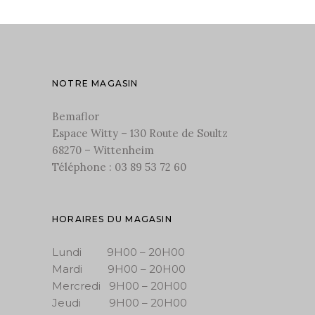
NOTRE MAGASIN
Bemaflor
Espace Witty – 130 Route de Soultz
68270 – Wittenheim
Téléphone : 03 89 53 72 60
HORAIRES DU MAGASIN
Lundi 9H00 – 20H00
Mardi 9H00 – 20H00
Mercredi 9H00 – 20H00
Jeudi 9H00 – 20H00