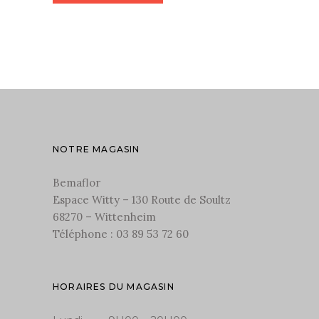
NOTRE MAGASIN
Bemaflor
Espace Witty – 130 Route de Soultz
68270 – Wittenheim
Téléphone : 03 89 53 72 60
HORAIRES DU MAGASIN