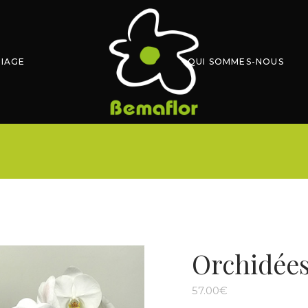
IAGE
QUI SOMMES-NOUS
Orchidées
57.00
€